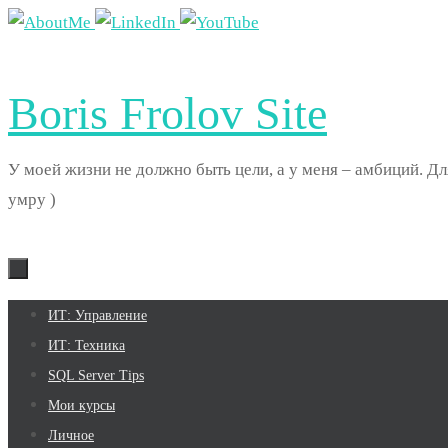
Перейти
к
содержимому
Boris Frolov Site
У моей жизни не должно быть цели, а у меня – амбиций. Дл
умру )
Перейти
ИТ: Управление
к
ИТ: Техника
содержимому
SQL Server Tips
Мои курсы
Личное