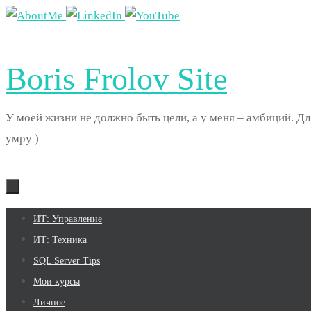
Перейти
к
содержимому
Boris Frolov Site
У моей жизни не должно быть цели, а у меня – амбиций. Дл
умру )
Перейти
ИТ: Управление
к
ИТ: Техника
содержимому
SQL Server Tips
Мои курсы
Личное