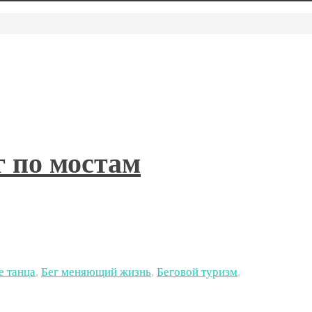
г по мостам
е танца
,
Бег меняющий жизнь
,
Беговой туризм
,