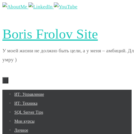
Перейти
к
содержимому
Boris Frolov Site
У моей жизни не должно быть цели, а у меня – амбиций. Дл
умру )
Перейти
ИТ: Управление
к
ИТ: Техника
содержимому
SQL Server Tips
Мои курсы
Личное