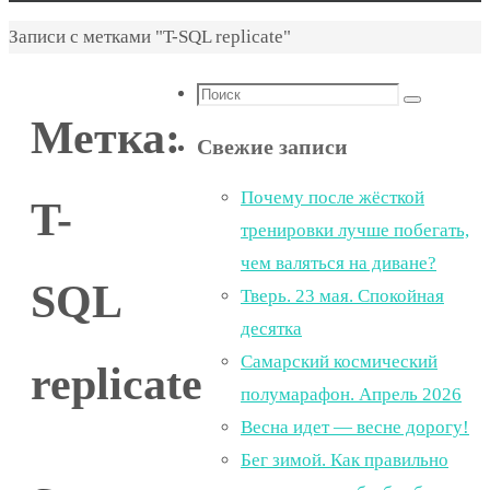
Главная
Записи с метками "T-SQL replicate"
Что
Поиск
Метка:
искать:
Свежие записи
Почему после жёсткой
T-
тренировки лучше побегать,
чем валяться на диване?
SQL
Тверь. 23 мая. Спокойная
десятка
Самарский космический
replicate
полумарафон. Апрель 2026
Весна идет — весне дорогу!
Бег зимой. Как правильно