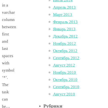
Июль 2014
in a
Апрель 2013
varchar
Март 2013
column
Февраль 2013
between
Январь 2013
first
Декабрь 2012
and
Ноябрь 2012
last
Октябрь 2012
spaces
Сентябрь 2012
with
Август 2012
symbol
Ноябрь 2010
‘*’.
Октябрь 2010
The
Сентябрь 2010
task
Август 2010
can
Рубрики
be…