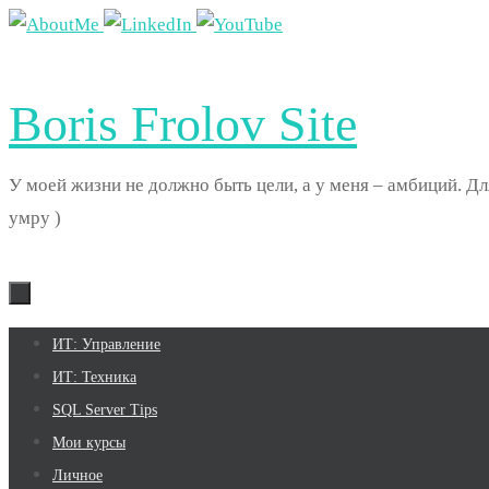
Перейти
к
содержимому
Boris Frolov Site
У моей жизни не должно быть цели, а у меня – амбиций. Дл
умру )
Перейти
ИТ: Управление
к
ИТ: Техника
содержимому
SQL Server Tips
Мои курсы
Личное