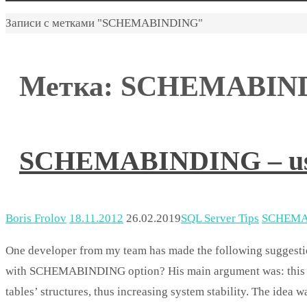
Главная
Записи с метками "SCHEMABINDING"
Метка:
SCHEMABIN
SCHEMABINDING – use 
Boris Frolov
18.11.2012
26.02.2019
SQL Server Tips
SCHEMA
One developer from my team has made the following suggestio
with SCHEMABINDING option? His main argument was: this wou
tables’ structures, thus increasing system stability. The idea 