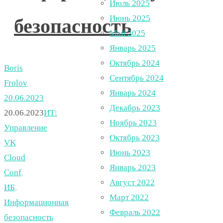
Июль 2025
Июнь 2025
безопасность
Май 2025
Январь 2025
Октябрь 2024
Boris
Сентябрь 2024
Frolov
Январь 2024
20.06.2023
Декабрь 2023
20.06.2023
ИТ:
Ноябрь 2023
Управление
Октябрь 2023
VK
Июнь 2023
Cloud
Январь 2023
Conf
,
Август 2022
ИБ
,
Март 2022
Информационная
Февраль 2022
безопасность