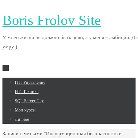
Boris Frolov Site
У моей жизни не должно быть цели, а у меня – амбиций. Дл
умру )
Перейти
ИТ: Управление
к
ИТ: Техника
содержимому
SQL Server Tips
Мои курсы
Личное
Главная
Записи с метками "Информационная безопасность в