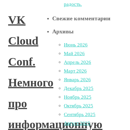
радость.
VK
Свежие комментарии
Архивы
Cloud
Июнь 2026
Май 2026
Conf.
Апрель 2026
Март 2026
Немного
Январь 2026
Декабрь 2025
Ноябрь 2025
про
Октябрь 2025
Сентябрь 2025
информационную
Август 2025