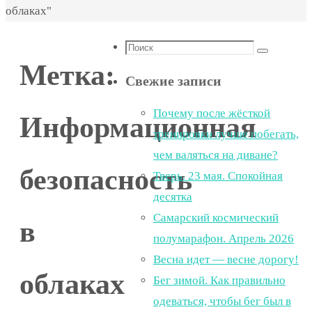
облаках"
Что
Поиск
Метка:
искать:
Свежие записи
Почему после жёсткой
Информационная
тренировки лучше побегать,
чем валяться на диване?
безопасность
Тверь. 23 мая. Спокойная
десятка
Самарский космический
в
полумарафон. Апрель 2026
Весна идет — весне дорогу!
облаках
Бег зимой. Как правильно
одеваться, чтобы бег был в