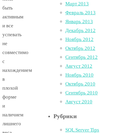
Март 2013
быть
Февраль 2013
активным
Январь 2013
и все
Декабрь 2012
успевать
Ноябрь 2012
не
Октябрь 2012
совместимо
Сентябрь 2012
с
Август 2012
нахождением
Ноябрь 2010
в
Октябрь 2010
плохой
Сентябрь 2010
форме
Август 2010
и
наличием
Рубрики
лишнего
SQL Server Tips
веса.