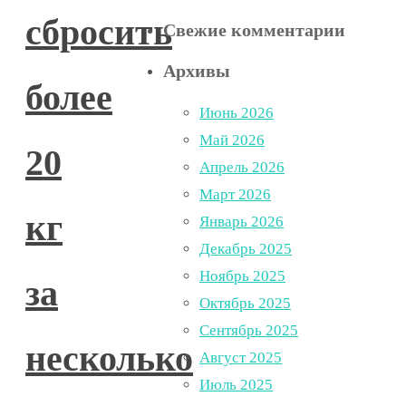
сбросить
Свежие комментарии
Архивы
более
Июнь 2026
Май 2026
20
Апрель 2026
Март 2026
кг
Январь 2026
Декабрь 2025
Ноябрь 2025
за
Октябрь 2025
Сентябрь 2025
несколько
Август 2025
Июль 2025