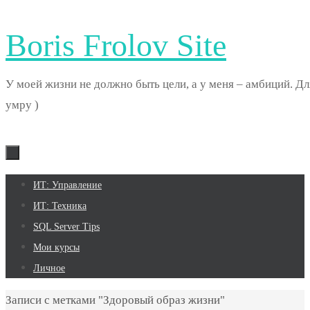
Boris Frolov Site
У моей жизни не должно быть цели, а у меня – амбиций. Дл
умру )
Перейти
ИТ: Управление
к
ИТ: Техника
содержимому
SQL Server Tips
Мои курсы
Личное
Главная
Записи с метками "Здоровый образ жизни"