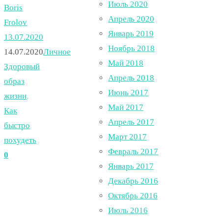
Июль 2020
Boris
Апрель 2020
Frolov
Январь 2019
13.07.2020
Ноябрь 2018
14.07.2020
Личное
Май 2018
Здоровый
Апрель 2018
образ
Июнь 2017
жизни
,
Май 2017
Как
Апрель 2017
быстро
Март 2017
похудеть
Февраль 2017
0
Январь 2017
Декабрь 2016
Октябрь 2016
Июль 2016