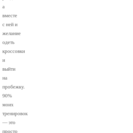
а
вместе
с ней и
желание
одеть
кроссовки
и
выйти
на
пробежку.
90%
моих
тренировок
— это
просто