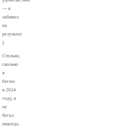
— я
забивал
на
результат
)
Столько,
сколько
я
бегаю
в 2024
году, я
не
бегал
никогда.