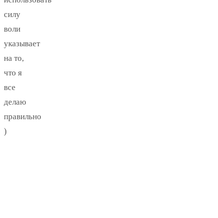
силу
воли
указывает
на то,
что я
все
делаю
правильно
)