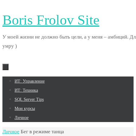
Boris Frolov Site
У моей жизни не должно быть цели, а у меня – амбиций. Дл
умру )
Перейти
ИТ: Управление
к
ИТ: Техника
содержимому
SQL Server Tips
Мои курсы
Личное
Главная
Личное
Бег в режиме танца