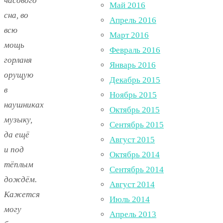
часового
Май 2016
сна, во
Апрель 2016
всю
Март 2016
мощь
Февраль 2016
горланя
Январь 2016
орущую
Декабрь 2015
в
Ноябрь 2015
наушниках
Октябрь 2015
музыку,
Сентябрь 2015
да ещё
Август 2015
и под
Октябрь 2014
тёплым
Сентябрь 2014
дождём.
Август 2014
Кажется
Июль 2014
могу
Апрель 2013