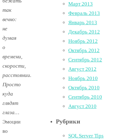
бежать
Март 2013
так
Февраль 2013
вечно:
Январь 2013
не
Декабрь 2012
думая
Ноябрь 2012
о
Октябрь 2012
времени,
Сентябрь 2012
скорости,
Август 2012
расстоянии.
Ноябрь 2010
Просто
Октябрь 2010
куда
Сентябрь 2010
глядят
Август 2010
глаза…
Рубрики
Эмоции
во
SQL Server Tips