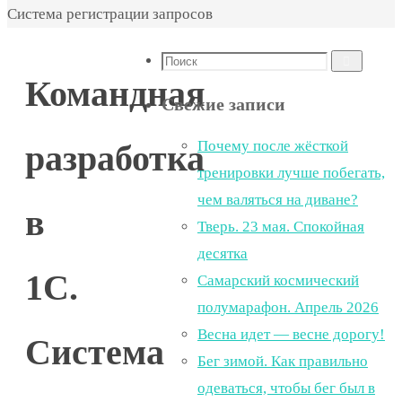
Система регистрации запросов
Что
Поиск
Командная
искать:
Свежие записи
Почему после жёсткой
разработка
тренировки лучше побегать,
чем валяться на диване?
в
Тверь. 23 мая. Спокойная
десятка
1С.
Самарский космический
полумарафон. Апрель 2026
Весна идет — весне дорогу!
Система
Бег зимой. Как правильно
одеваться, чтобы бег был в