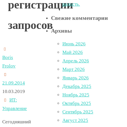
регистрации
радость.
Свежие комментарии
запросов
Архивы
Июнь 2026
Май 2026
Boris
Апрель 2026
Frolov
Март 2026
Январь 2026
21.09.2014
Декабрь 2025
10.03.2019
Ноябрь 2025
ИТ:
Октябрь 2025
Управление
Сентябрь 2025
Август 2025
Сегодняшний