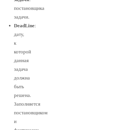
постановщика
задачи.
DeadLine
:
дату,
к
которой
данная
задача
должна
быть
решена.
Заполняется
постановщиком
и