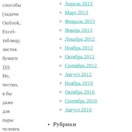
Апрель 2013
способы
Март 2013
(задачи
Февраль 2013
Outlook,
Январь 2013
Excel-
Декабрь 2012
таблицу,
Ноябрь 2012
листок
Октябрь 2012
бумаги
Сентябрь 2012
)))).
Август 2012
Но,
Ноябрь 2010
честно,
Октябрь 2010
я бы
Сентябрь 2010
даже
Август 2010
для
пары
Рубрики
человек