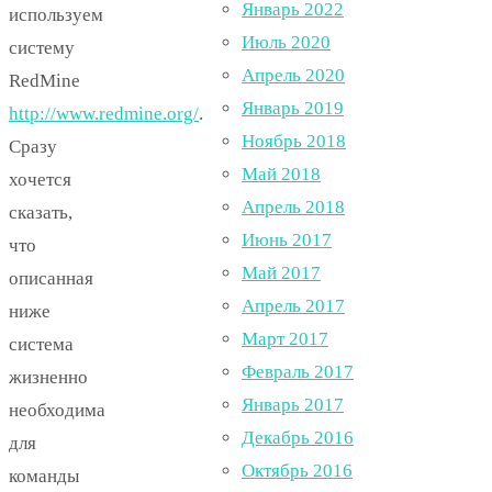
Январь 2022
используем
Июль 2020
систему
Апрель 2020
RedMine
Январь 2019
http://www.redmine.org/
.
Ноябрь 2018
Сразу
Май 2018
хочется
Апрель 2018
сказать,
Июнь 2017
что
Май 2017
описанная
Апрель 2017
ниже
Март 2017
система
Февраль 2017
жизненно
Январь 2017
необходима
Декабрь 2016
для
Октябрь 2016
команды