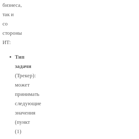
бизнеса,
так и
со
стороны
ИТ:
Тип
задачи
(Трекер):
может
принимать
следующие
значения
(пункт
(1)